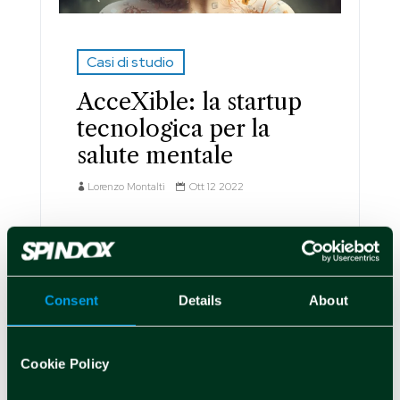
Casi di studio
AcceXible: la startup
tecnologica per la
salute mentale
Lorenzo Montalti
Ott 12 2022
Consent
Details
About
Non-price sensitive 2022
Aggiornamento
Cookie Policy
sull’avanzamento del