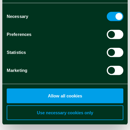
piano di acquisto
azioni proprie
Consent
Necessary
Selection
Martina Raimondo
Ott 7 2022
Preferences
Statistics
«
PAGINA 50 DI 103
...
«
10
20
PRIMA
Marketing
...
...
30
48
49
50
51
52
60
ULTIMA
...
70
80
»
»
Allow all cookies
Use necessary cookies only