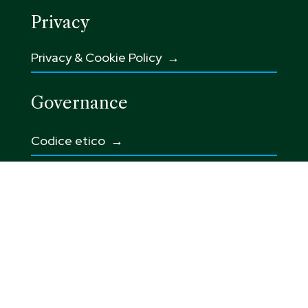
Privacy
Privacy & Cookie Policy →
Governance
Codice etico
→
Integrated Corporate Policy →
Modello 231 →
Whistleblowing e Responsabilità sociale
→