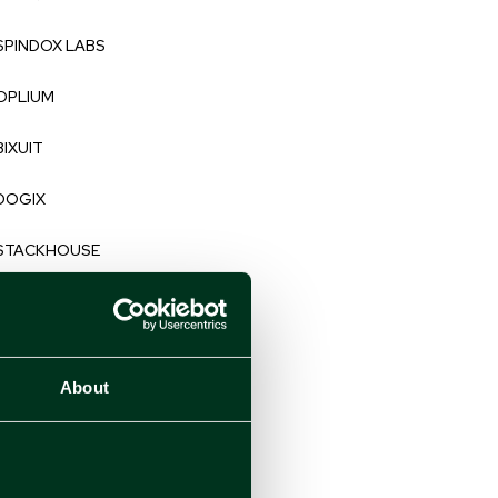
SPINDOX LABS
OPLIUM
BIXUIT
DOGIX
STACKHOUSE
TM LABS
DEEP CONSULTING
About
ULTRA