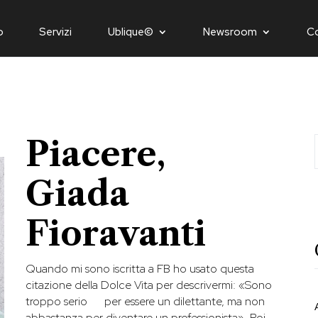
o
Servizi
Ublique©
Newsroom
C
Piacere,
Giada
Fioravanti
Quando mi sono iscritta a FB ho usato questa
citazione della Dolce Vita per descrivermi: «Sono
troppo serio per essere un dilettante, ma non
abbastanza per diventare un professionista». Poi