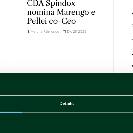
CDA Spindox
nomina Marengo e
Pellei co-Ceo
Martina Raimondo
Dic 29 2023
Details