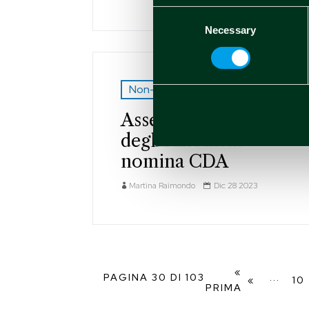
Consent
Necessary
Selection
Non-price sensitive 2023
Assemblea ordinaria
degli Azionisti:
nomina CDA
Martina Raimondo
Dic 28 2023
«
PAGINA 30 DI 103
...
«
10
PRIMA