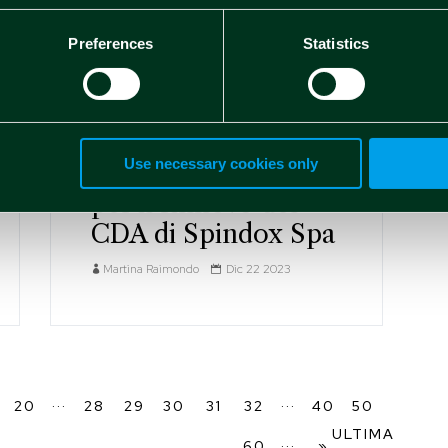
Preferences
Statistics
Non-price sensitive 2023
Use necessary cookies only
Depositate le liste
per il rinnovo del
CDA di Spindox Spa
Martina Raimondo
Dic 22 2023
...
...
20
28
29
30
31
32
40
50
ULTIMA
...
60
»