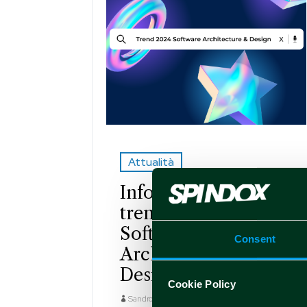
Attualità
InfoQ Report: i
trend del 2024 per
Software
Consent
Architecture &
Design
Cookie Policy
Sandro Pinna
Gen 11 2024