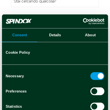
Cosa ci sta a cuore
Consent
Details
About
Cookie Policy
ACCESSIBILITÀ →
AI GENERATIVA →
Consent
Necessary
Selection
ARTIFICIAL INTELLIGENCE →
BIG DATA →
Preferences
BLOCKCHAIN →
Statistics