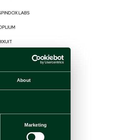
SPINDOX LABS
OPLIUM
BIXUIT
DOGIX
STACKHOUSE
About
TM LABS
DEEP CONSULTING
ULTRA
Marketing