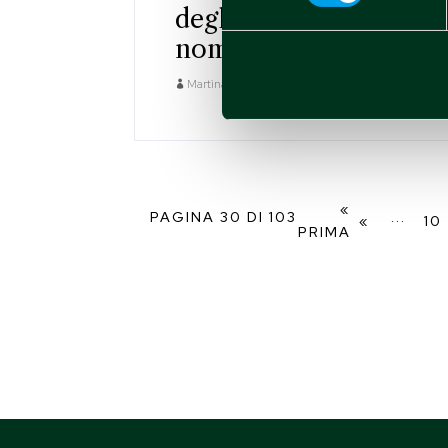
degli Azionisti:
nomina CDA
Martina Raimondo
Dic 28 2023
«
PAGINA 30 DI 103
...
«
10
PRIMA