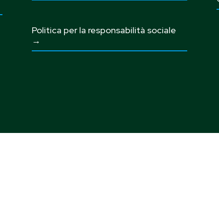
Politica per la responsabilità sociale
→
© Copyright 2026
Spindox S.p.A. - Società a socio unico
etta all’attività di direzione e coordinamento di Spindome
Holding S.p.A
VAT IT09668930010