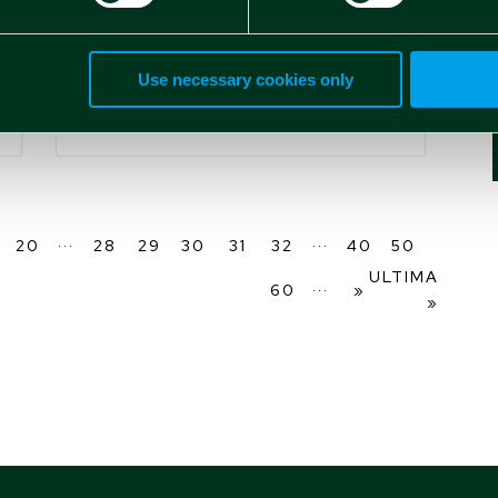
per il rinnovo del
CDA di Spindox Spa
Use necessary cookies only
Martina Raimondo
Dic 22 2023
...
...
20
28
29
30
31
32
40
50
ULTIMA
...
60
»
»