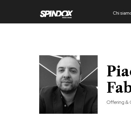
Chi siam
Pia
Fa
Offering & 