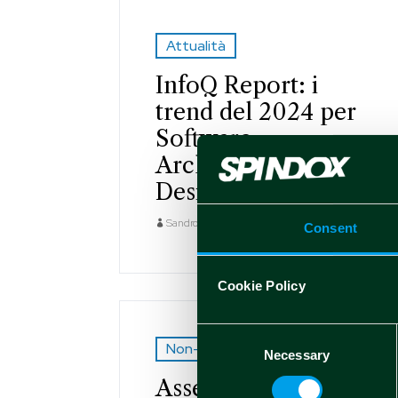
Attualità
InfoQ Report: i
trend del 2024 per
Software
Architecture &
Design
Sandro Pinna
Gen 11 2024
Consent
Cookie Policy
Consent
Non-price sensitive 2023
Necessary
Selection
Assemblea ordinaria