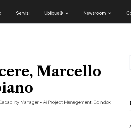
o
Servizi
Ublique©
Newsroom
C
cere, Marcello
biano
Capability Manager - Ai Project Management, Spindox