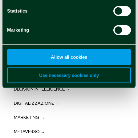
BIG DATA →
Statistics
BLOCKCHAIN →
Marketing
CLOUD →
CONTINUOUS INTELLIGENCE →
Allow all cookies
CYBERSECURITY →
DESIGN →
Use necessary cookies only
DECISION INTELLIGENCE →
DIGITALIZZAZIONE →
MARKETING →
METAVERSO →