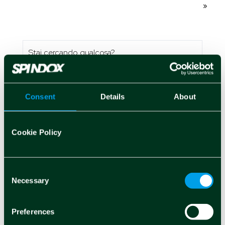
»
Consent
Details
About
Cosa ci sta a cuore
Cookie Policy
ACCESSIBILITÀ →
Consent
Necessary
Selection
AI GENERATIVA →
ARTIFICIAL INTELLIGENCE →
Preferences