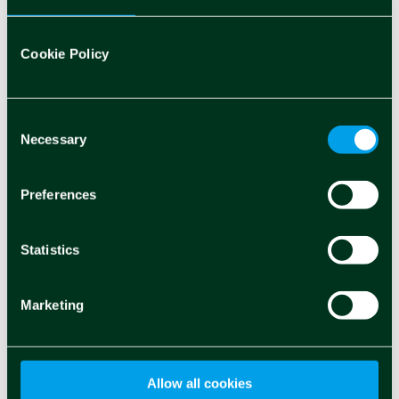
«
PAGINA 31 DI 103
...
«
10
20
Cookie Policy
PRIMA
...
...
29
30
31
32
33
40
50
ULTIMA
...
60
»
Consent
»
Necessary
Selection
Preferences
Statistics
Marketing
Cosa ci sta a cuore
Allow all cookies