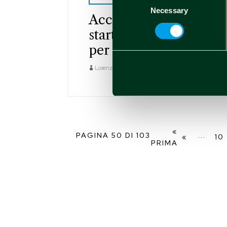
Necessary
Selection
AcceXible: la
startup tecnologica
per la salute mentale
Lorenzo Montalti
Ott 12 2022
«
PAGINA 50 DI 103
...
«
10
PRIMA