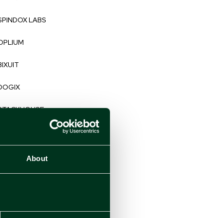
SPINDOX LABS
OPLIUM
BIXUIT
DOGIX
STACKHOUSE
TM LABS
DEEP CONSULTING
About
ULTRA