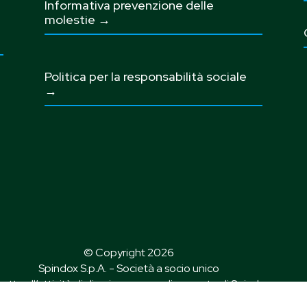
Informativa prevenzione delle
molestie →
Politica per la responsabilità sociale
→
© Copyright 2026
Spindox S.p.A. - Società a socio unico
etta all’attività di direzione e coordinamento di Spindome
Holding S.p.A