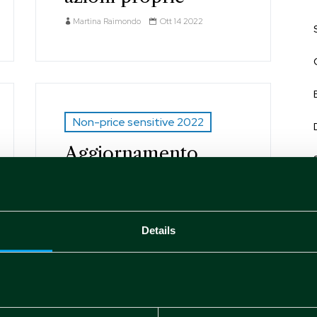
Martina Raimondo
Ott 14 2022
Non-price sensitive 2022
Aggiornamento
sull’avanzamento del
piano di acquisto
azioni proprie
Details
Martina Raimondo
Ott 7 2022