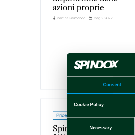
azioni proprie
Martina Raimondo
Mag 2 2022
Consent
Cookie Policy
Price-sensitive 2022
Consent
Spindox acquisisce il
Necessary
Selection