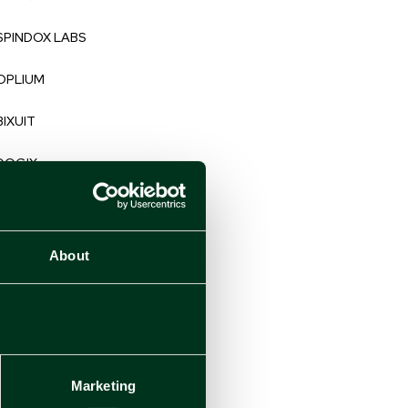
SPINDOX LABS
OPLIUM
BIXUIT
DOGIX
STACKHOUSE
TM LABS
About
DEEP CONSULTING
ULTRA
Marketing