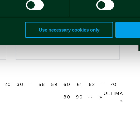
Spindox S.p.A.
approva il bilancio
2021
Use necessary cookies only
Martina Raimondo
Apr 29 2022
...
...
20
30
58
59
60
61
62
70
ULTIMA
...
80
90
»
»