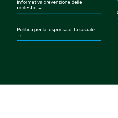
Informativa prevenzione delle
molestie →
Politica per la responsabilità sociale
→
© Copyright 2026
Spindox S.p.A. - Società a socio unico
etta all’attività di direzione e coordinamento di Spindome
Holding S.p.A