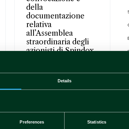
della
documentazione
relativa
all’Assemblea
straordinaria degli
azionisti di Spindox
S.p.A.
Martina Raimondo
Apr 30 2022
Details
Non-price sensitive 2022
L’assemblea di
Preferences
Statistics