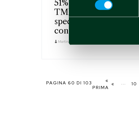
51% del capitale di
TMLAB, Salesforce
specialist &
consulting partner
Martina Raimondo
Apr 29 2022
«
PAGINA 60 DI 103
...
«
10
PRIMA