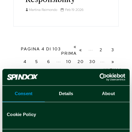
Martina Raimondo
Feb 19 2026
«
PAGINA 4 DI 103
...
«
2
3
PRIMA
...
...
4
5
6
10
20
30
»
ULTIMA
»
Consent
Details
About
Cookie Policy