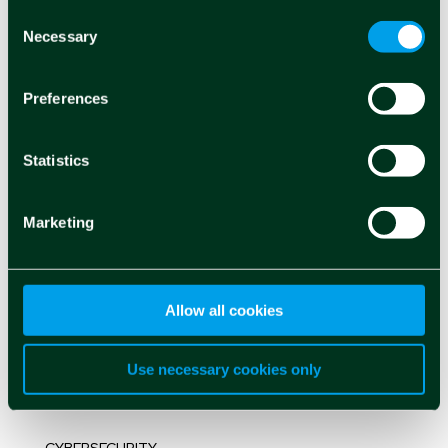
Consent
Necessary
Cosa ci sta a cuore
Selection
Preferences
ACCESSIBILITÀ →
Statistics
AI GENERATIVA →
ARTIFICIAL INTELLIGENCE →
Marketing
BIG DATA →
BLOCKCHAIN →
Allow all cookies
CLOUD →
Use necessary cookies only
CONTINUOUS INTELLIGENCE →
CYBERSECURITY →