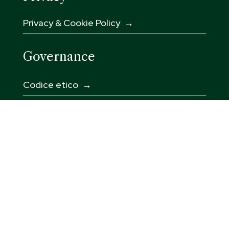
Privacy & Cookie Policy →
Governance
Codice etico
→
Integrated Corporate Policy →
Modello 231 →
Whistleblowing e Responsabilità sociale
→
Politica per la parità di genere →