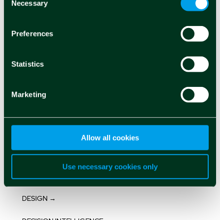
Necessary
Selection
ACCESSIBILITÀ →
Preferences
AI GENERATIVA →
ARTIFICIAL INTELLIGENCE →
Statistics
BIG DATA →
Marketing
BLOCKCHAIN →
CLOUD →
Allow all cookies
CONTINUOUS INTELLIGENCE →
Use necessary cookies only
CYBERSECURITY →
DESIGN →