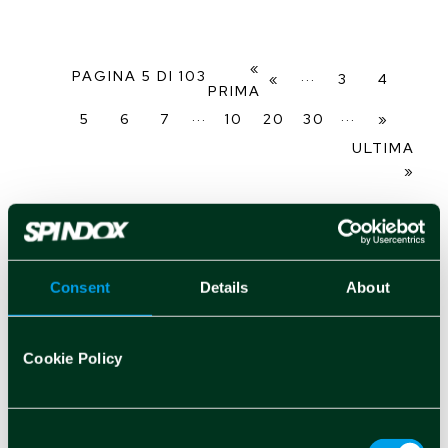
«
PAGINA 5 DI 103
...
«
3
4
PRIMA
...
...
5
6
7
10
20
30
»
ULTIMA
»
Consent
Details
About
Cookie Policy
Cosa ci sta a cuore
Consent