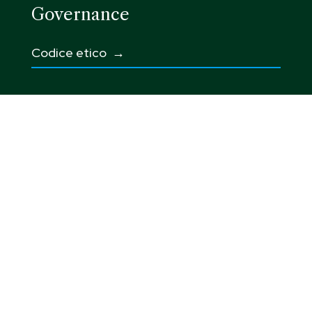
Governance
Codice etico
→
Integrated Corporate Policy →
Modello 231 →
Whistleblowing e Responsabilità sociale
→
Politica per la parità di genere →
Informativa prevenzione delle molestie →