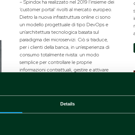
– Spindox ha realizzato nel 2019 l’insieme dei
‘customer portal’ rivolti al mercato europeo.
Dietro la nuova infrastruttura online ci sono
un modello progettuale di tipo DevOps e
un’architettura tecnologica basata sul
paradigma dei microservizi. Ciò si traduce,
per i clienti della banca, in un’esperienza di
consumo totalmente rivista: un modo
semplice per controllare le proprie
informazioni contrattuali, gestire e attivare
nuovi conti, e interagire con i servizi di
assistenza online.
leggi tutto
Details
Casi di studio