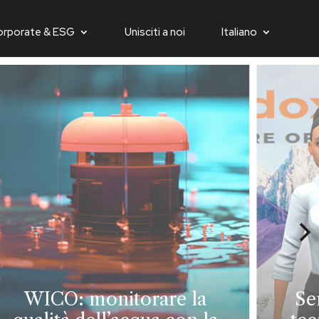
orporate & ESG
Unisciti a noi
Italiano
WICO: monitorare la
Se