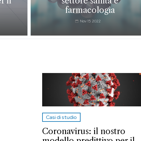
r il
settore sanità e
farmacologia
Nov 15 2022
Casi di studio
Coronavirus: il nostro
modello predittivo per il