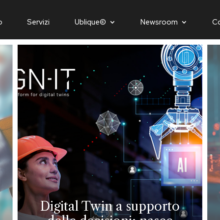
o
Servizi
Ublique©
Newsroom
C
Digital Twin a supporto