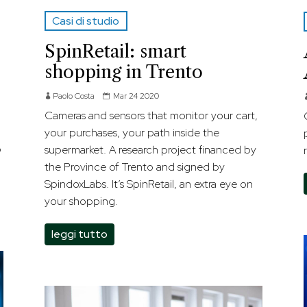
Casi di studio
SpinRetail: smart
shopping in Trento
Paolo Costa
Mar 24 2020
Cameras and sensors that monitor your cart,
your purchases, your path inside the
o
supermarket. A research project financed by
the Province of Trento and signed by
SpindoxLabs. It’s SpinRetail, an extra eye on
your shopping.
leggi tutto