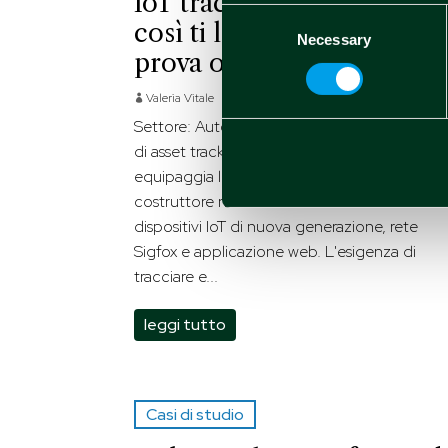
IoT tracker e rete Sigfox:
Consent
così ti localizzo l’auto in
Necessary
Selection
prova o in trasferimento
Valeria Vitale
Giu 26 2019
Settore: Automotive | Anno: 2018 Il sistema
di asset tracking & location di Spindox
equipaggia le auto in prova di un noto
costruttore nazionale. La soluzione basata s
dispositivi IoT di nuova generazione, rete
Sigfox e applicazione web. L'esigenza di
tracciare e...
leggi tutto
Casi di studio