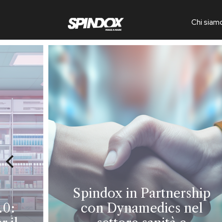
Chi siam
Spindox in Partnership
.0:
con Dynamedics nel