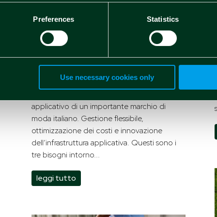
Da on-premise a cloud: la
migrazione che migliora
Preferences
Statistics
performance e gestione
delle risorse
Valeria Vitale
Mag 20 2019
Use necessary cookies only
Settore: Fashion | Anno: 2018 Così Spindox
progetta e realizza la migrazione del parco
u
applicativo di un importante marchio di
moda italiano. Gestione flessibile,
ottimizzazione dei costi e innovazione
dell’infrastruttura applicativa. Questi sono i
tre bisogni intorno...
leggi tutto