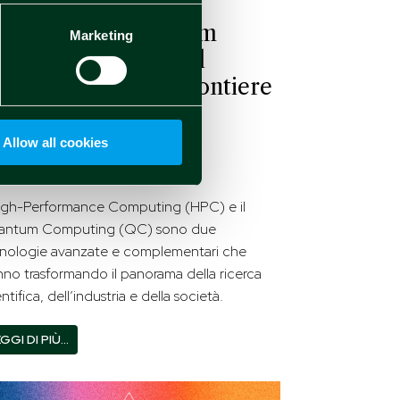
igh-Performance
omputing e Quantum
Marketing
omputing: Milano al
ntro delle nuove frontiere
ecnologiche
Allow all cookies
0 Mar 2025
tualità
igh-Performance Computing (HPC) e il
antum Computing (QC) sono due
nologie avanzate e complementari che
nno trasformando il panorama della ricerca
entifica, dell’industria e della società.
GGI DI PIÙ…