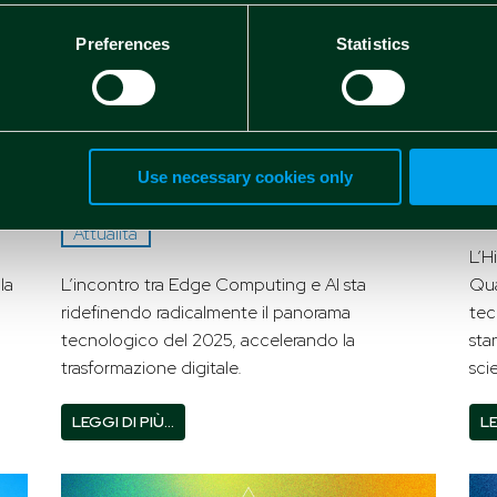
H
C
Preferences
Statistics
L’Integrazione tra Edge
C
Computing e Intelligenza
ce
da
Artificiale: le novità per il
t
2025
Use necessary cookies only
1
At
25 Mar 2025
Attualità
L’H
la
L’incontro tra Edge Computing e AI sta
Qu
ridefinendo radicalmente il panorama
tec
tecnologico del 2025, accelerando la
sta
trasformazione digitale.
sci
LEGGI DI PIÙ…
LE