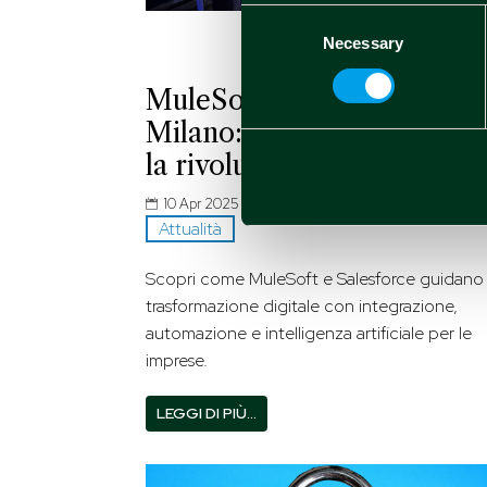
Consent
Necessary
Selection
MuleSoft Connect: AI
Milano: L’integrazione gui
la rivoluzione dell’AI
10 Apr 2025
Attualità
Scopri come MuleSoft e Salesforce guidano 
trasformazione digitale con integrazione,
automazione e intelligenza artificiale per le
imprese.
LEGGI DI PIÙ…