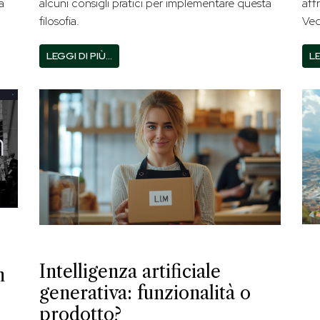
a
alcuni consigli pratici per implementare questa
aff
filosofia.
Ve
LEGGI DI PIÙ…
LE
Intelligenza artificiale
n
generativa: funzionalità o
prodotto?