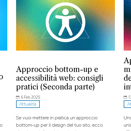
A
Approccio bottom-up e
m
o
accessibilità web: consigli
de
pratici (Seconda parte)
in
6 Feb 2025
1
Attualità
At
Se vuoi mettere in pratica un approccio
Uno
lo
bottom-up per il design del tuo sito, ecco
un’