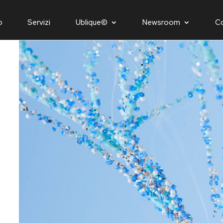
o
Servizi
Ublique©
Newsroom
C