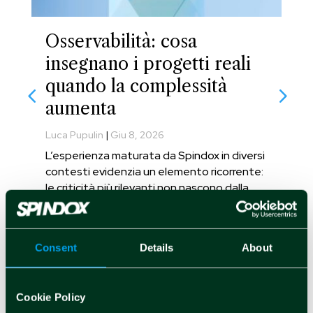
Osservabilità: cosa
insegnano i progetti reali
quando la complessità
aumenta
Luca Pupulin
|
Giu 8, 2026
L’esperienza maturata da Spindox in diversi
contesti evidenzia un elemento ricorrente:
le criticità più rilevanti non nascono dalla
tecnologia, ma dalla mancanza di una
strategia chiara sull’adozione
dell’osservabilità.
Consent
Details
About
leggi tutto
Cookie Policy