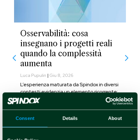
Osservabilità: cosa
insegnano i progetti reali
quando la complessità
aumenta
Luca Pupulin
|
Giu 8, 2026
L’esperienza maturata da Spindox in diversi
contesti evidenzia un elemento ricorrente:
le criticità più rilevanti non nascono dalla
tecnologia, ma dalla mancanza di una
strategia chiara sull’adozione
Consent
Details
About
dell’osservabilità.
leggi tutto