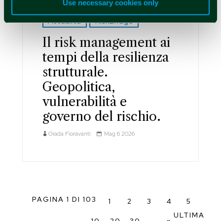
Use necessary cookies only
Attualità
RiskBridge
Il risk management ai
tempi della resilienza
strutturale.
Geopolitica,
vulnerabilità e
governo del rischio.
Giada Fioravanti
Mag 6 2026
PAGINA 1 DI 103
1
2
3
4
5
ULTIMA
...
...
10
20
30
»