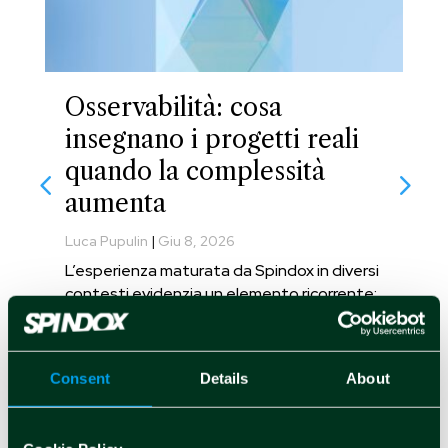
Osservabilità: cosa
insegnano i progetti reali
quando la complessità
aumenta
Luca Pupulin
|
Giu 8, 2026
L’esperienza maturata da Spindox in diversi
contesti evidenzia un elemento ricorrente:
le criticità più rilevanti non nascono dalla
tecnologia, ma dalla mancanza di una
strategia chiara sull’adozione
Consent
Details
About
dell’osservabilità.
leggi tutto