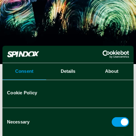
Consent
Details
About
Colma il divario tra
Cookie Policy
intuizione e scienza.
Consent
Necessary
Selection
Scopri le nostre soluzioni di Decision
Intelligence personalizzate per industry.