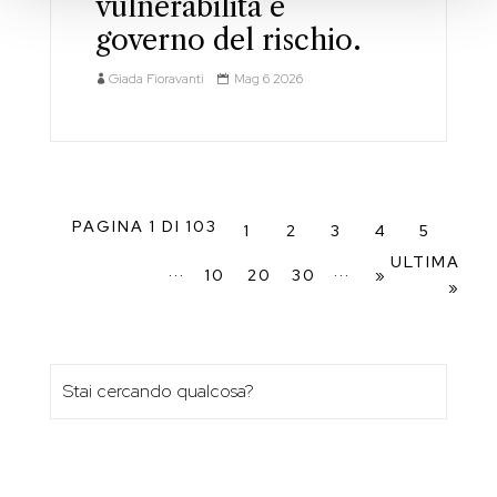
vulnerabilità e
governo del rischio.
Giada Fioravanti
Mag 6 2026
PAGINA 1 DI 103
1
2
3
4
5
ULTIMA
...
...
10
20
30
»
»