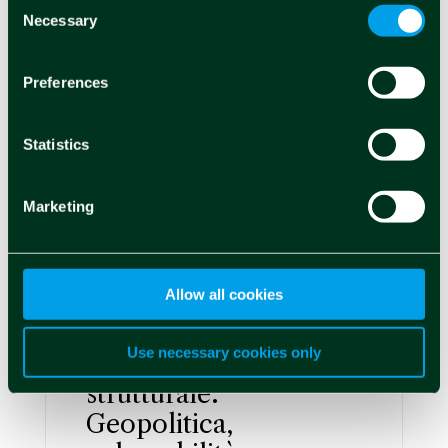
Necessary
Selection
Preferences
Statistics
Marketing
Attualità
RiskBridge
Allow all cookies
Il risk management ai
Use necessary cookies only
tempi della resilienza
strutturale.
Geopolitica,