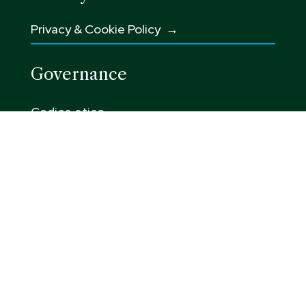
Privacy & Cookie Policy →
Governance
Codice etico
→
Integrated Corporate Policy →
Modello 231 →
Whistleblowing e Responsabilità sociale
→
Politica per la parità di genere →