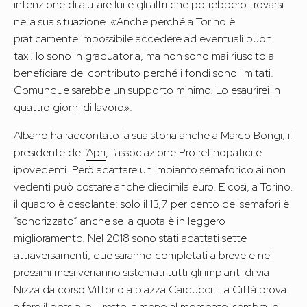
intenzione di aiutare lui e gli altri che potrebbero trovarsi
nella sua situazione. «Anche perché a Torino è
praticamente impossibile accedere ad eventuali buoni
taxi. Io sono in graduatoria, ma non sono mai riuscito a
beneficiare del contributo perché i fondi sono limitati.
Comunque sarebbe un supporto minimo. Lo esaurirei in
quattro giorni di lavoro».
Albano ha raccontato la sua storia anche a Marco Bongi, il
presidente dell’
Apri
, l’associazione Pro retinopatici e
ipovedenti. Però adattare un impianto semaforico ai non
vedenti può costare anche diecimila euro. E così, a Torino,
il quadro è desolante: solo il 13,7 per cento dei semafori è
“sonorizzato” anche se la quota è in leggero
miglioramento. Nel 2018 sono stati adattati sette
attraversamenti, due saranno completati a breve e nei
prossimi mesi verranno sistemati tutti gli impianti di via
Nizza da corso Vittorio a piazza Carducci. La Città prova
a fare il possibile. Il resto, almeno al momento, sembra lo