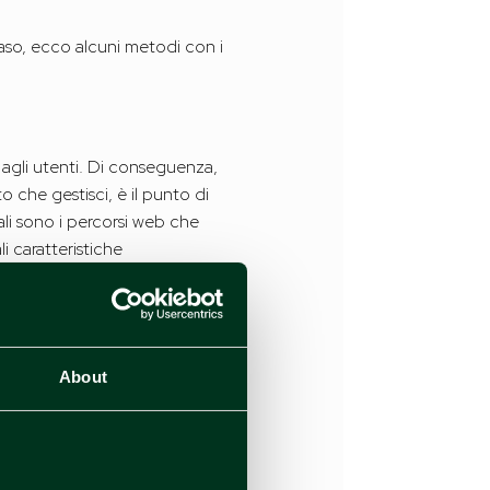
aso, ecco alcuni metodi con i
 agli utenti. Di conseguenza,
to che gestisci, è il punto di
uali sono i percorsi web che
i caratteristiche
ne maggiore. Puoi
edback diretto
degli utenti
conclusi
About
iniziare il nuovo progetto.
ie degli aggiornamenti,
oblemi di usabilità da