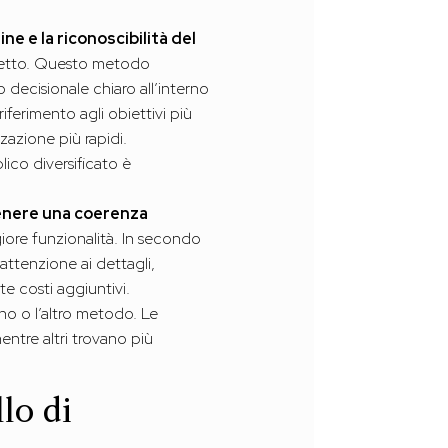
e e la riconoscibilità del
oncetto. Questo metodo
so decisionale chiaro all’interno
iferimento agli obiettivi più
zazione più rapidi.
lico diversificato è
tenere una coerenza
giore funzionalità. In secondo
 attenzione ai dettagli,
 costi aggiuntivi.
uno o l’altro metodo. Le
ntre altri trovano più
lo di