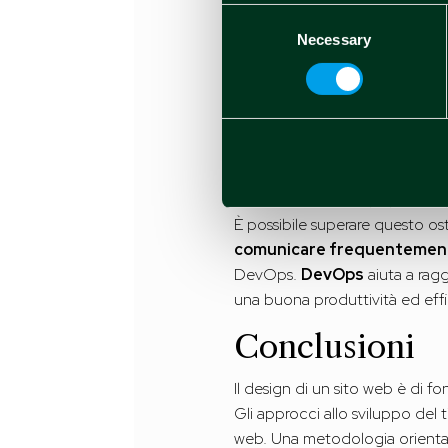
affrontare nel prossimo sito we
Consent
Ricordati di
documentare
tu
Necessary
Selection
strutturato, il che rende diffic
di progettazione accessibile sem
Dividi i compit
Tieni presente che
una strat
verso il basso sono popolari è 
È possibile superare questo o
comunicare frequentemen
DevOps.
DevOps
aiuta a rag
una buona produttività ed eff
Conclusioni
Il design di un sito web è di f
Gli approcci allo sviluppo del 
web. Una metodologia orientata 