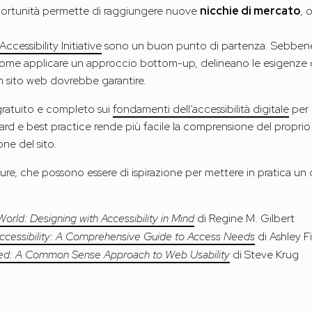
pportunità permette di raggiungere nuove
nicchie di mercato
, 
essibility Initiative
sono un buon punto di partenza. Sebbene
me applicare un approccio bottom-up, delineano le esigenze cri
un sito web dovrebbe garantire.
gratuito e completo sui
fondamenti dell’accessibilità digitale
per 
dard e best practice rende più facile la comprensione del propri
one del sito.
ture, che possono essere di ispirazione per mettere in pratica un
 World: Designing with Accessibility in Mind
di Regine M. Gilbert
Accessibility: A Comprehensive Guide to Access Needs
di Ashley F
ited: A Common Sense Approach to Web Usability
di Steve Krug