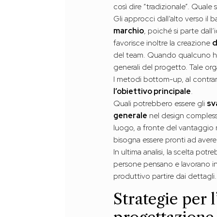
così dire “tradizionale”. Quale 
Gli approcci dall’alto verso il
marchio
, poiché si parte dal
favorisce inoltre la creazione
d
del team. Quando qualcuno ha un
generali del progetto. Tale or
I metodi bottom-up, al contrari
l’obiettivo principale
.
Quali potrebbero essere gli
sv
generale
nel design complessi
luogo, a fronte del vantaggio ne
bisogna essere pronti ad aver
In ultima analisi, la scelta po
persone pensano e lavorano in 
produttivo partire dai dettagli.
Strategie per