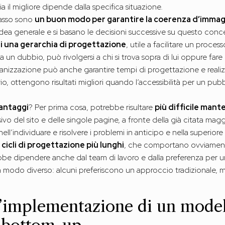
sia il migliore dipende dalla specifica situazione.
 basso sono
un buon modo per garantire la coerenza d’immagin
l’idea generale e si basano le decisioni successive su questo c
i una gerarchia di progettazione
, utile a facilitare un proces
 dubbio, può rivolgersi a chi si trova sopra di lui oppure fare r
ganizzazione può anche garantire tempi di progettazione e realiz
o, ottengono risultati migliori quando l’accessibilità per un pubb
antaggi
? Per prima cosa, potrebbe risultare
più difficile man
vo del sito e delle singole pagine, a fronte della già citata mag
ll’individuare e risolvere i problemi in anticipo e nella superiore
e
cicli di progettazione più lunghi
, che comportano ovviamente
trebbe dipendere anche dal team di lavoro e dalla preferenza per 
modo diverso: alcuni preferiscono un approccio tradizionale, me
 l’implementazione di un model