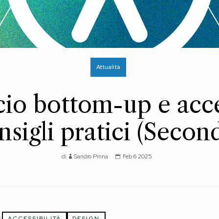
Attualità
io bottom-up e acces
sigli pratici (Secon
di
Sandro Pinna
Feb 6 2025
:
ACCESSIBILITÀ
DESIGN