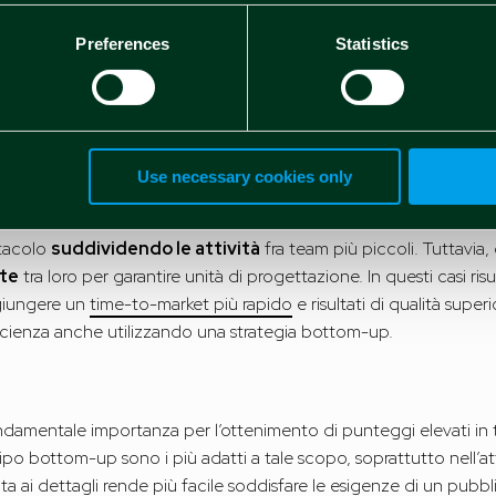
b.
tto ciò che trovi man mano che procedi. Fino al
90% dei dati de
Preferences
Statistics
ile l’analisi successiva. Invertire questa tendenza organizzando i ris
plificherà i futuri sforzi di ottimizzazione.
i ma comunica spesso
Use necessary cookies only
egia bottom-up può richiedere molto tempo
. Uno dei motivi
perché sono efficienti.
stacolo
suddividendo le attività
fra team più piccoli. Tuttavia
te
tra loro per garantire unità di progettazione. In questi casi ris
giungere un
time-to-market più rapido
e risultati di qualità super
icienza anche utilizzando una strategia bottom-up.
ondamentale importanza per l’ottenimento di punteggi elevati in te
tipo bottom-up sono i più adatti a tale scopo, soprattutto nell’at
ai dettagli rende più facile soddisfare le esigenze di un pubblic