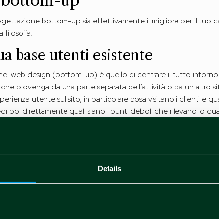
 bottom-up
ettazione bottom-up sia effettivamente il migliore per il tuo c
filosofia.
ua base utenti esistente
 nel web design (bottom-up) è quello di centrare il tutto intorno
a che provenga da una parte separata dell’attività o da un altro si
erienza utente sul sito, in particolare cosa visitano i clienti e q
 poi direttamente quali siano i punti deboli che rilevano, o qual
to. Eventuali punti in comune tra le risposte meritano l’attenzio
d WCAG
per trarre ispirazione sulle funzionalità accessibili, ma il
fe
gli interventi.
cune di accessibilità nei progetti 
Details
ssati
possono essere molto utili nel rivelare con quali specifiche 
ssibilità esaminando i vecchi feedback dei clienti e le cronolog
i per individuare i problemi. Prendi nota di eventuali ostacoli o pr