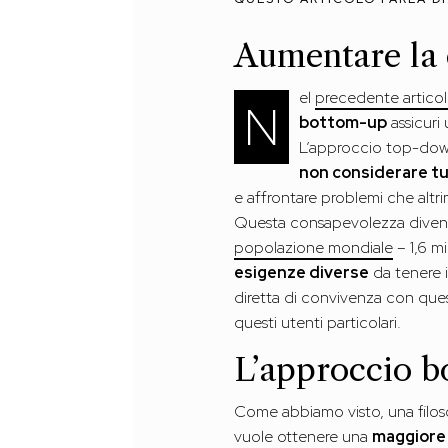
Aumentare la
el
precedente artico
N
bottom-up
assicuri
L’approccio top-down,
non considerare tut
e affrontare problemi che altri
Questa consapevolezza divent
popolazione mondiale
– 1,6 mi
esigenze diverse
da tenere 
diretta di convivenza con quest
questi utenti particolari.
L’approccio b
Come abbiamo visto, una filosof
vuole ottenere una
maggiore 