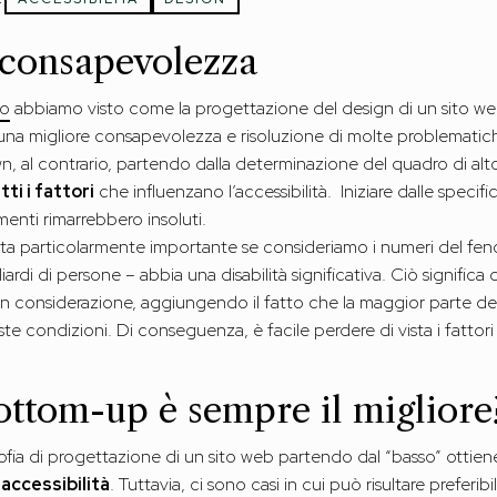
 consapevolezza
lo
abbiamo visto come la progettazione del design di un sito w
 una migliore consapevolezza e risoluzione di molte problematiche 
 al contrario, partendo dalla determinazione del quadro di alto l
ti i fattori
che influenzano l’accessibilità. Iniziare dalle specif
menti rimarrebbero insoluti.
a particolarmente importante se consideriamo i numeri del fen
liardi di persone – abbia una disabilità significativa. Ciò signifi
in considerazione, aggiungendo il fatto che la maggior parte d
e condizioni. Di conseguenza, è facile perdere di vista i fattori 
ottom-up è sempre il migliore
ia di progettazione di un sito web partendo dal “basso” ottiene r
accessibilità
. Tuttavia, ci sono casi in cui può risultare prefer