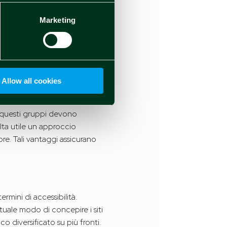
lle organizzazioni
non è
Marketing
ultati e registrando il processo
Allow all cookies
 per cui le alternative dall’alto
, questi gruppi devono
ulta utile un approccio
iore. Tali vantaggi assicurano
rmini di accessibilità.
tuale modo di concepire i siti
o diversificato su più fronti.