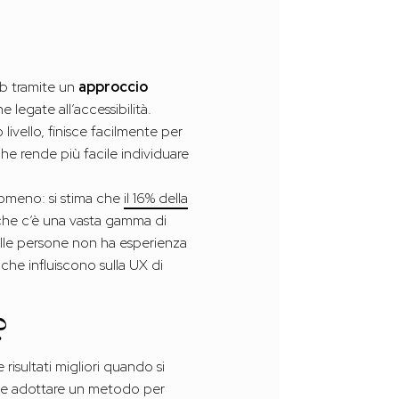
eb tramite un
approccio
legate all’accessibilità.
ivello, finisce facilmente per
iche rende più facile individuare
omeno: si stima che
il 16% della
ca che c’è una vasta gamma di
elle persone non ha esperienza
che influiscono sulla UX di
?
isultati migliori quando si
ibile adottare un metodo per