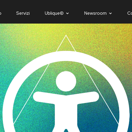
o
Servizi
Ublique©
Newsroom
C