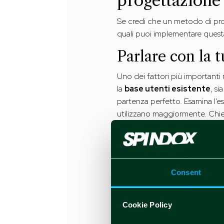
progettazione
Se credi che un metodo di prog
quali puoi implementare questa 
Parlare con la t
Uno dei fattori più importanti
la
base utenti esistente
, si
partenza perfetto. Esamina l’esp
utilizzano maggiormente. Chiedi
apprezzerebbero trovare sul si
anche
rivolgerti agli standar
dovrebbe costituire il fulcro de
Analizzare le la
Consent
I siti e i
progetti aziendali pa
Cookie Policy
Cerca eventuali lacune di acce
utilizzando tu stesso questi sit