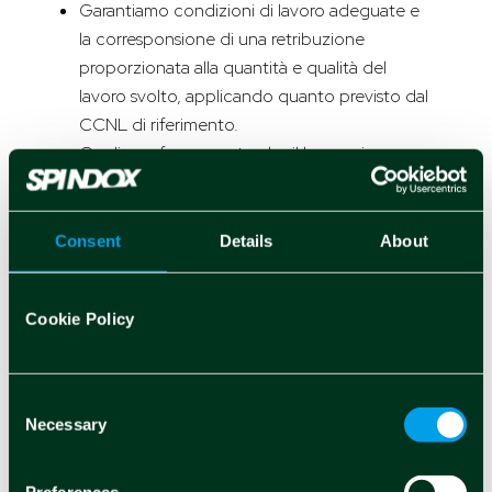
Garantiamo condizioni di lavoro adeguate e
la corresponsione di una retribuzione
proporzionata alla quantità e qualità del
lavoro svolto, applicando quanto previsto dal
CCNL di riferimento.
Crediamo fermamente che il lavoro sia una
componente della vita di ciascun individuo e
tenendo conto delle continue evoluzioni del
mondo del lavoro:
Consent
Details
About
– attuiamo politiche di corporate welfare;
– promoviamo il lavoro agile e multi-
Cookie Policy
localizzato (c.d. smart working) garantendo il
diritto all’equilibrio fra tempo del lavoro e
tempo del non lavoro e quindi alla
Consent
disconnessione dalle strumentazioni
Necessary
Selection
tecnologiche e dalle piattaforme
informatiche di lavoro.