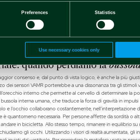
 virtuale ai nostri movimenti che nei modelli più avanzati è di q
Preferences
Statistics
ssere uno dei fattori scatenanti della cybersickness.
spondenze sensoriali (siamo seduti sul divano, ma il visore ci di
locità, ad esempio) sarebbero confuse dal nostro sistema con i
ate reazioni fisiologiche difensive per svuotare lo stomaco, reaz
Use necessary cookies only
riale: quando perdiamo la
bussol
ggior consenso e, dal punto di vista logico, è anche la più giustif
lizzo dei sensori VAMR porterebbe a una dissonanza tra gli stimoli visi
’orecchio interno che permette al cervello di determinare la po
 bussola interna umana, che traduce la forza di gravità in impulsi 
ibolo e l’occhio collaborano costantemente, nell’interpretazione 
 è quantomeno necessaria. Per persone affette da sordità o altri d
d andare in bicicletta. Allo stesso tempo, rimanere in equilibrio s
udiamo gli occhi. Utilizzando i visori di realtà aumentata, gli in
ali inviati dal vestibolo. Per riprendere la metafora usata in pr