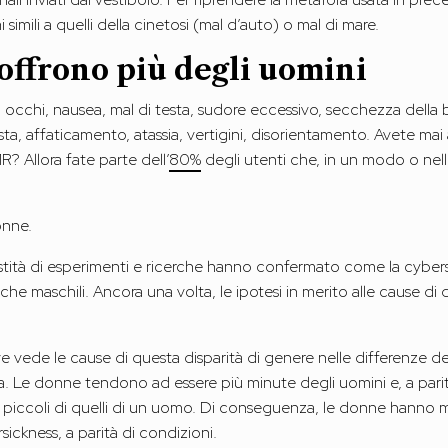
simili a quelli della cinetosi (mal d’auto) o mal di mare.
offrono più degli uomini
occhi, nausea, mal di testa, sudore eccessivo, secchezza della
a, affaticamento, atassia, vertigini, disorientamento. Avete mai 
MR? Allora fate parte dell’
80%
degli utenti che, in un modo o nell’
onne.
vastità di esperimenti e ricerche hanno confermato come la cyber
che maschili. Ancora una volta, le ipotesi in merito alle cause di
ve vede le cause di questa disparità di genere nelle differenze de
 Le donne tendono ad essere più minute degli uomini e, a parità 
iccoli di quelli di un uomo. Di conseguenza, le donne hanno m
sickness, a parità di condizioni.