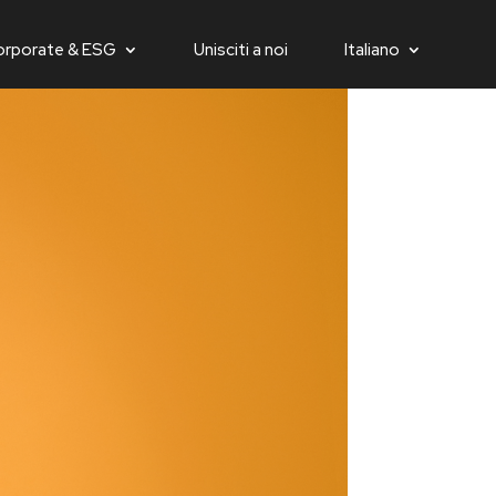
orporate & ESG
Unisciti a noi
Italiano