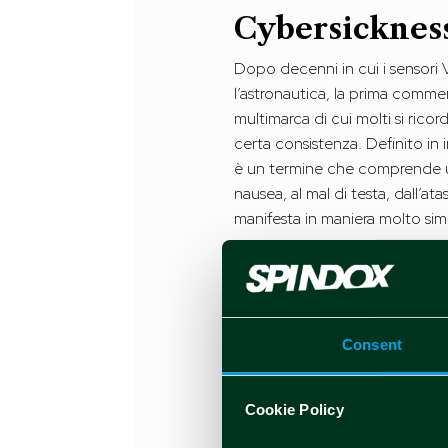
Cybersickness
Dopo decenni in cui i sensori 
l’astronautica, la prima commer
multimarca di cui molti si ric
certa consistenza. Definito i
è un termine che comprende una 
nausea, al mal di testa, dall’a
manifesta in maniera molto sim
Che cosa caus
Come spiegano Mario Brion 
ancora non c’è. O meglio, man
Consent
origine ad un’interpretazione
Per alcuni, è un problema di st
Cookie Policy
dell’orientamento, portandoci
dissonanza sarebbe inoltre ampl