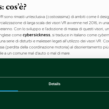
: cos’è?
VR sono rimasti un’esclusiva (costosissima) di ambiti come il des
cializzazione di larga scala dei visori VR avvenne nel 2016, in una
orderanno. Con lo sviluppo e l’adozione di massa di questi visor
n inglese come
cybersickness
, si traduce in italiano come
cyber
serie di disturbi e malesseri legati all’utilizzo dei visori VR. C
tassia (perdita della coordinazione motoria) al disorientamento più
ile a un comune mal d’auto o mal di mare.
a la cyberickness?
e Fernando Pumudu
in questo articolo accademico
, una rispost
ca una risposta univoca: gli innumerevoli studi ed esperimenti
Details
 del fenomeno del tutto caleidoscopica.
abilità: l’esperienza immersiva offerta dai visori potrebbe confon
 a modificare la nostra postura per compensare i cambiamenti di
iata dall’asincronia tra il movimento di testa o corpo e lo spost