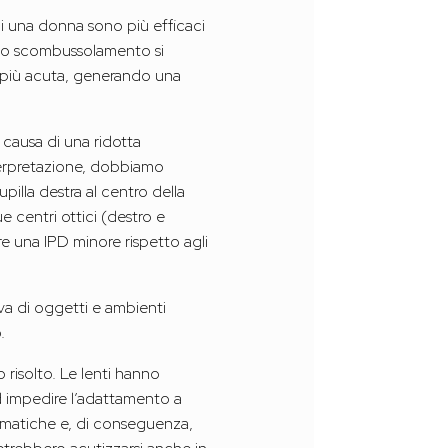
 di una donna sono più efficaci
ta o scombussolamento si
ra più acuta, generando una
 causa di una ridotta
interpretazione, dobbiamo
upilla destra al centro della
ue centri ottici (destro e
ere una IPD minore rispetto agli
va di oggetti e ambienti
.
 risolto. Le lenti hanno
 impedire l’adattamento a
rismatiche e, di conseguenza,