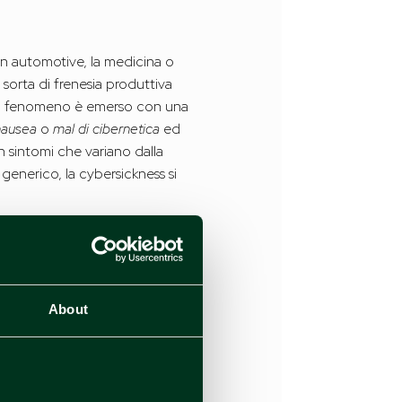
ign automotive, la medicina o
 sorta di frenesia produttiva
i, un fenomeno è emerso con una
nausea
o
mal di cibernetica
ed
on sintomi che variano dalla
 generico, la cybersickness si
a precisa a questa domanda
 condotti nel tempo hanno dato
About
dere il nostro senso
 angolatura. Questa
amento della visuale. Un ritardo