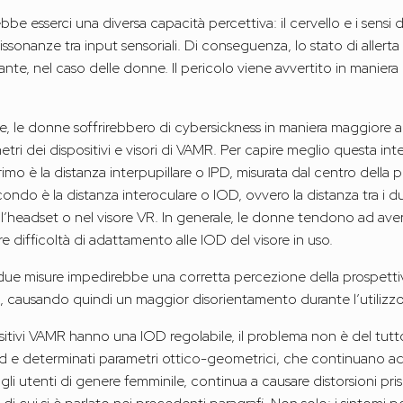
be esserci una diversa capacità percettiva: il cervello e i sensi
ssonanze tra input sensoriali. Di conseguenza, lo stato di aller
ante, nel caso delle donne. Il pericolo viene avvertito in manie
ce, le donne soffrirebbero di cybersickness in maniera maggiore a
metri dei dispositivi e visori di VAMR. Per capire meglio questa 
imo è la distanza interpupillare o IPD, misurata dal centro della p
 secondo è la distanza interoculare o IOD, ovvero la distanza tra i d
e nell’headset o nel visore VR. In generale, le donne tendono ad av
difficoltà di adattamento alle IOD del visore in uso.
 due misure impedirebbe una corretta percezione della prospetti
ivi, causando quindi un maggior disorientamento durante l’utilizzo
sitivi VAMR hanno una IOD regolabile, il problema non è del tutto
 e determinati parametri ottico-geometrici, che continuano ad
r gli utenti di genere femminile, continua a causare distorsioni p