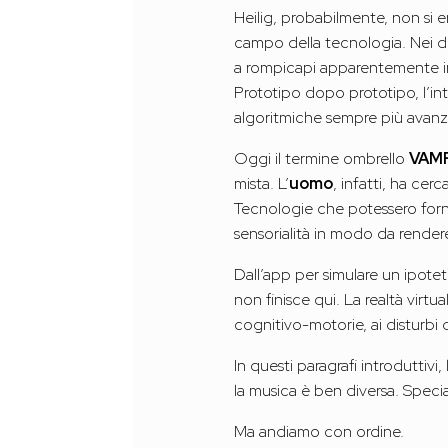
Heilig, probabilmente, non si 
campo della tecnologia. Nei de
a rompicapi apparentemente inso
Prototipo dopo prototipo, l’i
algoritmiche sempre più avanza
Oggi il termine ombrello
VAM
mista. L’
uomo
, infatti, ha cer
Tecnologie che potessero fornir
sensorialità in modo da rendere
Dall’app per simulare un ipote
non finisce qui. La realtà virt
cognitivo-motorie, ai disturbi 
In questi paragrafi introduttiv
la musica è ben diversa. Specia
Ma andiamo con ordine.