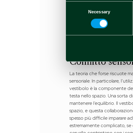
Consent
nell’adattamento dell’universo
Necessary
Selection
diversi studi
hanno confermato e
Per altri, queste mancate corri
una montagna russa a tutta ve
conseguenza, verrebbero innesc
nausea e malessere generale.
Conflitto senso
La teoria che forse riscuote ma
sensoriale. In particolare, l’uti
vestibolo è la componente dell
testa nello spazio. Una sorta di
mantenere l’equilibrio. Il vest
spazio, e questa collaborazione
spesso più difficile imparare a
estremamente complicato, se chi
cervello contrastano con i segn