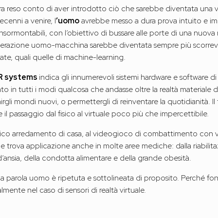
era reso conto di aver introdotto ciò che sarebbe diventata una v
cenni a venire, l
’uomo
avrebbe messo a dura prova intuito e i
rmontabili, con l’obiettivo di bussare alle porte di una nuova re
nterazione uomo-macchina sarebbe diventata sempre più scorrevo
te, quali quelle di machine-learning.
R systems
indica gli innumerevoli sistemi hardware e software di
cato in tutti i modi qualcosa che andasse oltre la realtà materiale
gli mondi nuovi, o permettergli di reinventare la quotidianità. Il 
 il passaggio dal fisico al virtuale poco più che impercettibile.
tico arredamento di casa, al videogioco di combattimento con v
uale trova applicazione anche in molte aree mediche: dalla riabilit
d’ansia, della condotta alimentare e della grande obesità.
i, la parola uomo è ripetuta e sottolineata di proposito. Perché 
lmente nel caso di sensori di realtà virtuale.