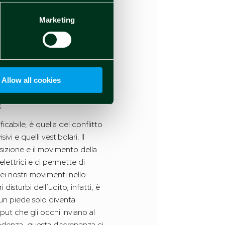
ualche millisecondo, ma che
Marketing
ce che stiamo sfrecciando su
 sintomi da avvelenamento. Di
ioni alla base del senso di
Allow all cookies
a
icabile, è quella del conflitto
vi e quelli vestibolari. Il
sizione e il movimento della
elettrici e ci permette di
dei nostri movimenti nello
isturbi dell’udito, infatti, è
u un piede solo diventa
put che gli occhi inviano al
ecedenza, questa discrepanza ci