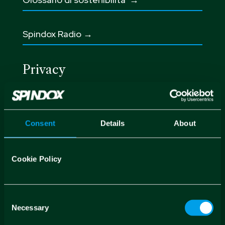
Spindox Radio →
Privacy
Privacy & Cookie Policy →
Consent
Details
About
Governance
Codice etico
→
Cookie Policy
Integrated Corporate Policy →
Consent
Necessary
Selection
Modello 231 →