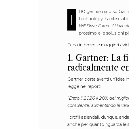
l 10 gennaio scorso Gartn
I
technology, ha rilasciat
Will Drive Future AI Inve
prossimo e le soluzioni pi
Ecco in breve le maggiori evi
1. Gartner: La 
radicalmente en
Gartner porta avanti un’idea inn
legge nel report:
“Entro il 2026 il 20% dei miglio
consulenza, aumentando la variet
I profili aziendali, dunque, an
anche per quanto riguarda le st