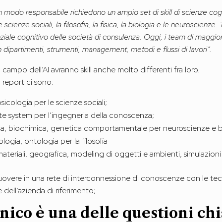
in modo responsabile richiedono un ampio set di skill di scienze co
scienze sociali, la filosofia, la fisica, la biologia e le neuroscienze.
nziale cognitivo delle società di consulenza. Oggi, i team di maggio
n dipartimenti, strumenti, management, metodi e flussi di lavori”.
l campo dell’AI avranno skill anche molto differenti fra loro.
l report ci sono:
icologia per le scienze sociali;
ate system per l’ingegneria della conoscenza;
ogia, biochimica, genetica comportamentale per neuroscienze e b
ogia, ontologia per la filosofia
materiali, geografica, modeling di oggetti e ambienti, simulazioni 
vere in una rete di interconnessione di conoscenze con le tecni
 dell’azienda di riferimento;
cnico è una delle questioni ch