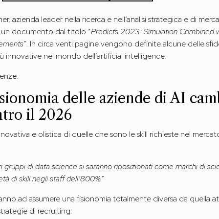
er, azienda leader nella ricerca e nell’analisi strategica e di me
o un documento dal titolo “
Predicts 2023: Simulation Combined 
stements
”. In circa venti pagine vengono definite alcune delle sfi
ù innovative nel mondo dell’artificial intelligence.
denze:
fisionomia delle aziende di AI cam
tro il 2026
ovativa e olistica di quelle che sono le skill richieste nel mercat
ri gruppi di data science si saranno riposizionati come marchi di sc
à di skill negli staff dell’800%”
dranno ad assumere una fisionomia totalmente diversa da quella at
rategie di recruiting: