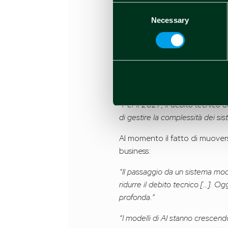
Consent
Necessary
Selection
Fonte: Jonathan Bloom, Monet
“Per il 2027, il debito tecnico 
di gestire la complessità dei sist
Al momento il fatto di muoversi
business:
“Il passaggio da un sistema mod
ridurre il debito tecnico […]. Og
profonda.”
“I modelli di AI stanno crescend