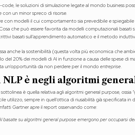
no-code, le soluzioni di simulazione legate al mondo business po
con un minor spreco di risorse.
re con modelli il cui comportamento sia prevedibile e spiegabile a
. Cosa che può essere favorita da modelli computazionali basati su
crittivi basati sull’apprendimento automatico e il metodo indutti
ssa anche la sostenibilità (questa volta più economica che ambien
o del 20% dei modelli di AI in funzione a causa delle spese di ma
enta un’opportunità da non perdere per il mondo
entreprise
.
l NLP è negli algoritmi gener
ttolinea è quella relativa agli algoritmi general purpose, ossia “gen
cile utilizzo, sempre in quell’ottica di riusabilità già specificata in
 Infatti Gartner apre il report osservando come:
AI basate su algoritmi general purpose emergono per occuparsi dell