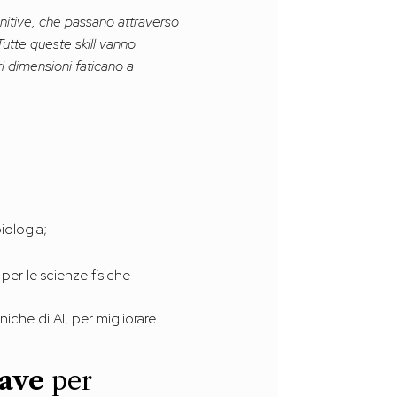
gnitive, che passano attraverso
 Tutte queste skill vanno
ri dimensioni faticano a
iologia;
per le scienze fisiche
che di AI, per migliorare
iave
per