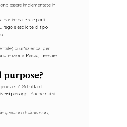
ssono essere implementate in
 partire dalle sue parti
 regole esplicite di tipo
vo.
tale) di un’azienda: per il
nutenzione. Perciò, investire
al purpose?
eralisti”. Si tratta di
 diversi passaggi. Anche qui si
e questioni di dimensioni,