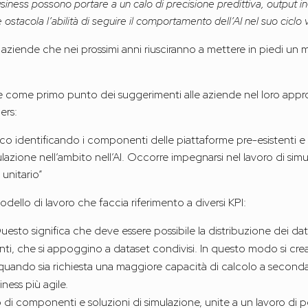
business possono portare a un calo di precisione predittiva, output in
stacola l’abilità di seguire il comportamento dell’AI nel suo ciclo v
 aziende che nei prossimi anni riusciranno a mettere in piedi un m
ne come primo punto dei suggerimenti alle aziende nel loro appro
ers:
ico identificando i componenti delle piattaforme pre-esistenti e 
ulazione nell’ambito nell’AI. Occorre impegnarsi nel lavoro di sim
unitario”
dello di lavoro che faccia riferimento a diversi KPI:
 Questo significa che deve essere possibile la distribuzione dei dat
nti, che si appoggino a dataset condivisi. In questo modo si cre
quando sia richiesta una maggiore capacità di calcolo a second
ness più agile.
lizzo di componenti e soluzioni di simulazione, unite a un lavoro di