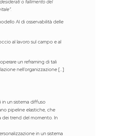
desiderati o fallimento del
itale”.
odello AI di osservabilità delle
ccio al lavoro sul campo e al
operare un reframing di tali
ulazione nell’organizzazione […]
i in un sistema diffuso
ano pipeline elastiche, che
a dei trend del momento. In
 personalizzazione in un sistema