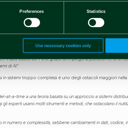
Preferences
Statistics
Use necessary cookies only
ize Technical Debt, 25 marzo 2011
dell’AI sarà calato del 70%, grazie all’impiego di piattaforme di sim
emi di AI”.
 in sistemi troppo complessi è uno degli ostacoli maggiori nella r
el-at-a-time a una teoria basata su un approccio a sistemi distribu
gi gli esperti usano molti strumenti e metodi, che ostacolano il riutil
o in numero e complessità, sebbene cambiamenti in dati, codice, infr