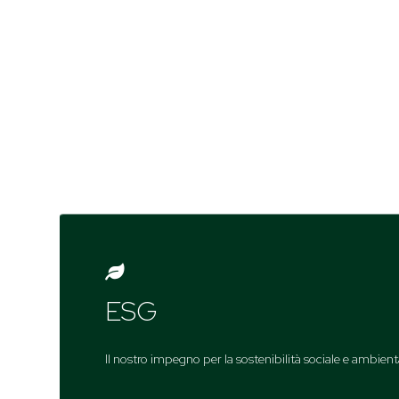

ESG
Il nostro impegno per la sostenibilità sociale e ambient