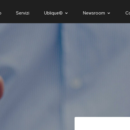
o
Servizi
Ublique©
Newsroom
C