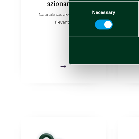
azionariato
e
Consent
Necessary
Selection
Capitale sociale e azionisti
Com
rilevanti.
$