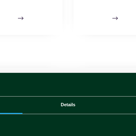
$
$
Details
municati stampa
Organi societari