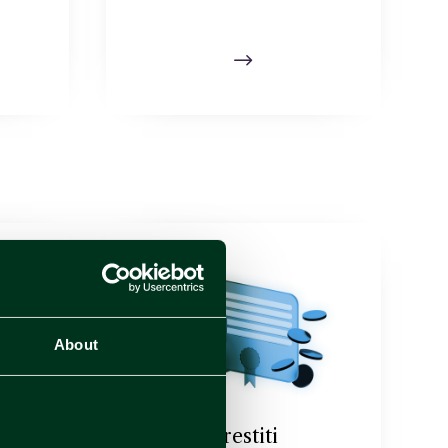
$
About
 e
Prestiti