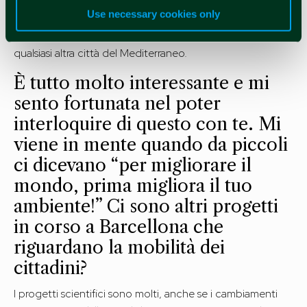
parcheggio? Come rendiamo ciò compatibile con la
Use necessary cookies only
mobilità ordinaria dei cittadini, senza intralciare il trasporto
pubblico? Questo vale per Barcellona come per una
qualsiasi altra città del Mediterraneo.
È tutto molto interessante e mi
sento fortunata nel poter
interloquire di questo con te. Mi
viene in mente quando da piccoli
ci dicevano “per migliorare il
mondo, prima migliora il tuo
ambiente!” Ci sono altri progetti
in corso a Barcellona che
riguardano la mobilità dei
cittadini?
I progetti scientifici sono molti, anche se i cambiamenti