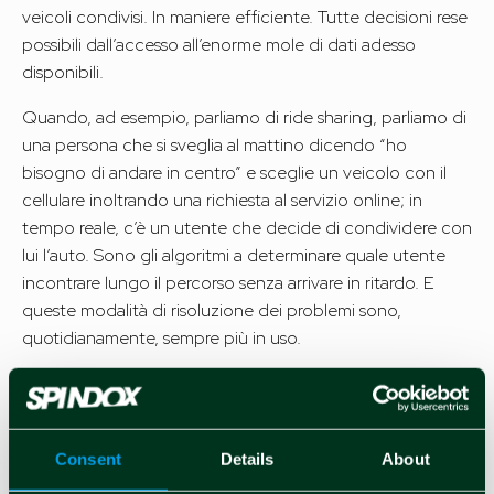
veicoli condivisi. In maniere efficiente. Tutte decisioni rese
possibili dall’accesso all’enorme mole di dati adesso
disponibili.
Quando, ad esempio, parliamo di ride sharing, parliamo di
una persona che si sveglia al mattino dicendo “ho
bisogno di andare in centro” e sceglie un veicolo con il
cellulare inoltrando una richiesta al servizio online; in
tempo reale, c’è un utente che decide di condividere con
lui l’auto. Sono gli algoritmi a determinare quale utente
incontrare lungo il percorso senza arrivare in ritardo. E
queste modalità di risoluzione dei problemi sono,
quotidianamente, sempre più in uso.
Guardando ai progressi maturati
durante il progetto
Optimalsharing in una città
Consent
Details
About
mediterranea quale Barcellona,