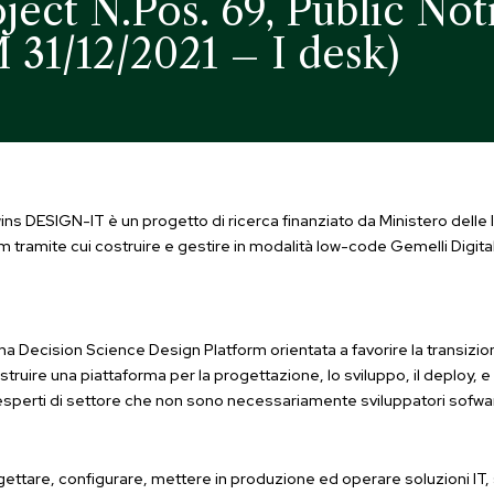
oject N.Pos. 69, Public No
 31/12/2021 – I desk)
ins DESIGN-IT è un progetto di ricerca finanziato da Ministero delle 
tramite cui costruire e gestire in modalità low-code Gemelli Digitali 
a Decision Science Design Platform orientata a favorire la transizione
costruire una piattaforma per la progettazione, lo sviluppo, il deploy, e 
er esperti di settore che non sono necessariamente sviluppatori sofwa
tare, configurare, mettere in produzione ed operare soluzioni IT