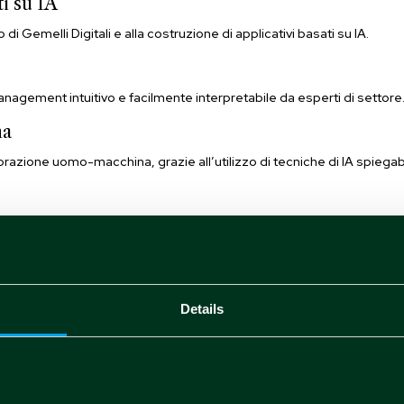
ti su IA
o di Gemelli Digitali e alla costruzione di applicativi basati su IA.
anagement intuitivo e facilmente interpretabile da esperti di settore
na
zione uomo-macchina, grazie all’utilizzo di tecniche di IA spiegabili
Partner
Details