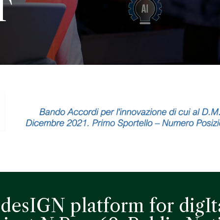
T
desIGN platform for digIt