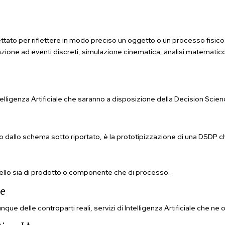
ttato per riflettere in modo preciso un oggetto o un processo fisico
azione ad eventi discreti, simulazione cinematica, analisi matematico
ntelligenza Artificiale che saranno a disposizione della Decision Scie
to dallo schema sotto riportato, è la prototipizzazione di una DSDP c
 livello sia di prodotto o componente che di processo.
le
que delle controparti reali, servizi di Intelligenza Artificiale che ne 