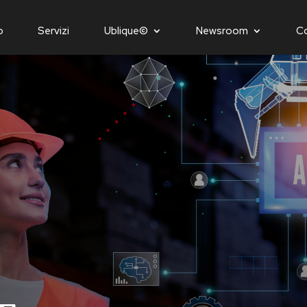
o
Servizi
Ublique©
Newsroom
C