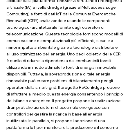
abilitate dalla piattaforma TeleSMEG sfruttando l'intelligenza
artificiale (IA) a livello di edge (grazie al Multiaccess Edge
Computing) e fonti di dati IoT dalle Comunità Energetiche
Rinnovabili (CER) analizzando e usando le componenti
tecnologico-architetturale fornite dagli operatori di
telecomunicazione. Queste tecnologie forniscono modelli di
comunicazione e computazionali più efficienti, sicuri e a
minor impatto ambientale grazie a tecnologie distribuite e
all’uso ottimizzato dell'energia. Uno degli obiettivi delle CER
è quello di ridurre la dipendenza dai combustibili fossili
utilizzando in modo ottimale le fonti di energia rinnovabile
disponibili. Tuttavia, la sovraproduzione di tale energia
rinnovabile può creare problemi di bilanciamento per gli
operatori della smart-grid. Il progetto ReConEdge propone
di sfruttare al meglio questa energia consentendo il principio
del bilancio energetico. Il progetto propone la realizzazione
di un pilot che usi sistemi di accumulo energetico con
controllori per gestire la ricarica in base all'energia
inutilizzata. In parallelo, si propone l'adozione di una
piattaforma IoT per monitorare la produzione e il consumo