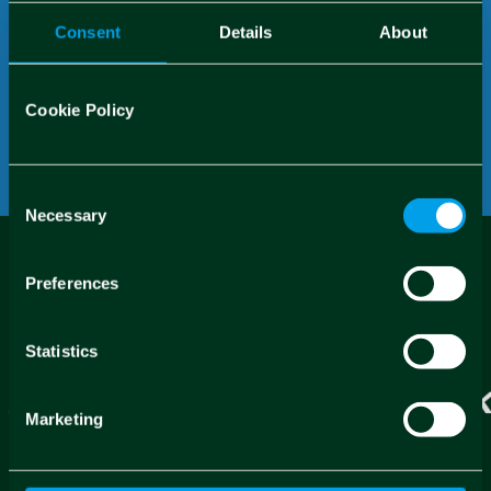
Consent
Details
About
Contributo Spindox S.p.A. :
174.038,98 €
Ruolo Spindox S.p.A. :
Cookie Policy
Consent
Necessary
Selection
Preferences
Statistics
Marketing