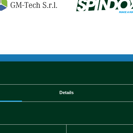
Bando:
POR FESR 2014-2020 – 
di ricerca e sviluppo delle 
3553.04032020.158000364
Details
Investimento totale del pro
Mercato di riferimento:
Mobi