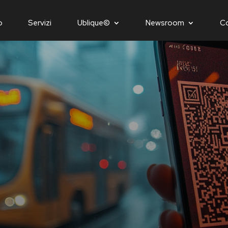
o
Servizi
Ublique©
Newsroom
C