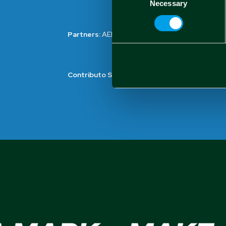
Necessary
Selection
Partners:
AEP
Contributo Spindox S.p.A. :
121.048,08 €