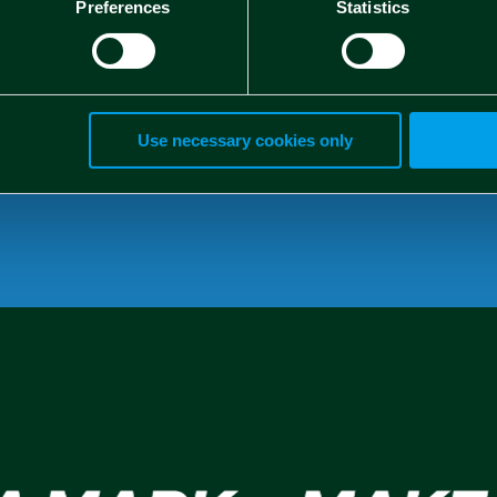
Preferences
Statistics
Contributo ammesso:
622.41
Use necessary cookies only
Ruolo Spindox S.p.A. :
Partne