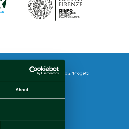
azione 1.1.5 sub-azione a1 – Bando 2 “Progetti
MPMI” – Domanda CUP
About
getto:
1494.584,55 €
lità