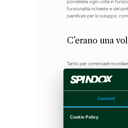
ponderata ogni volta in funzion
funzionalità richieste e del p
pianificati per lo sviluppo, com
C’erano una vol
Tanto per cominciare ricordiam
parliamo di librerie strutturat
Generalmente il linguaggio uti
eccezioni. Tali librerie garanti
standard di sicurezza.
Consent
Si tratta di tecnologie cross-p
Cookie Policy
un’esperienza di tipo browser