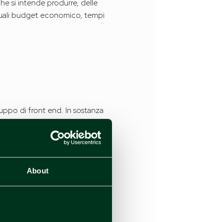
he si intende produrre, delle
o quali budget economico, tempi
uppo di front end. In sostanza
à scritti e pronti per l’uso.
he ci sono autorevoli
, nel rispetto di adeguati
About
dice in grado di supportare
erativo sottostante. Allo