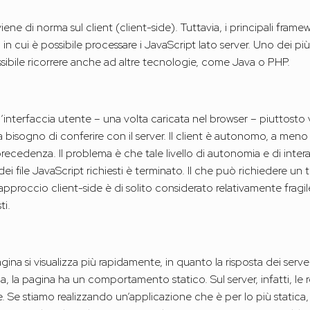
iene di norma sul client (client-side). Tuttavia, i principali fra
 in cui è possibile processare i JavaScript lato server. Uno dei più
ssibile ricorrere anche ad altre tecnologie, come Java o PHP.
’interfaccia utente – una volta caricata nel browser – piuttosto 
ha bisogno di conferire con il server. Il client è autonomo, a men
precedenza. Il problema è che tale livello di autonomia e di interat
i file JavaScript richiesti è terminato. Il che può richiedere un t
l’approccio client-side è di solito considerato relativamente fragi
ti.
gina si visualizza più rapidamente, in quanto la risposta dei server 
a, la pagina ha un comportamento statico. Sul server, infatti, le 
. Se stiamo realizzando un’applicazione che è per lo più statica,