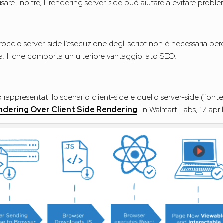
 usare. Inoltre, Il rendering server-side può aiutare a evitare probl
proccio server-side l’esecuzione degli script non è necessaria pe
ca. Il che comporta un ulteriore vantaggio lato SEO.
 rappresentati lo scenario client-side e quello server-side (font
ndering Over Client Side Rendering
, in Walmart Labs, 17 apri