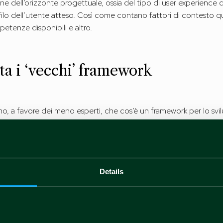
e dell’orizzonte progettuale, ossia del tipo di user experience c
rofilo dell’utente atteso. Così come contano fattori di contest
petenze disponibili e altro.
ta i ‘vecchi’ framework
o, a favore dei meno esperti, che cos’è un framework per lo svil
e che contengono componenti predefiniti, ossia pezzi di software gi
lizzato è JavaScript, oggi nella sua versione ES6, ma vedremo c
scono la riusabilità del codice e quindi uno sviluppo più efficiente
Details
latform, nel senso che il loro output è costituito da un unico co
 based. La user experience è dunque indipendente dal sistema op