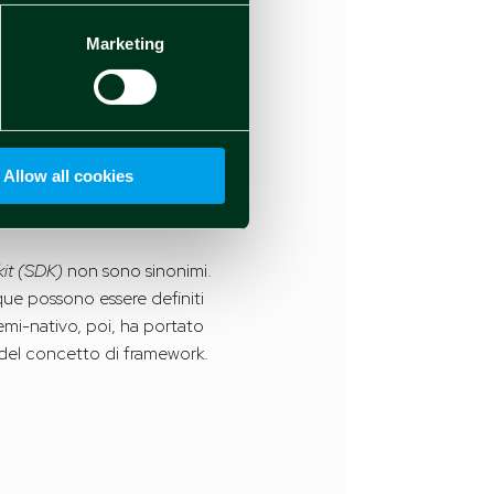
ile app native, salvo i casi in
Marketing
i organizzazioni. Alle spalle
ta sviluppato da ex dipendenti
Allow all cookies
it (SDK)
non sono sinonimi.
ue possono essere definiti
semi-nativo, poi, ha portato
 del concetto di framework.