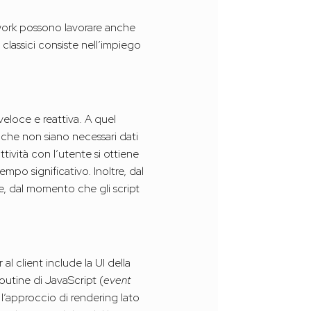
mework possono lavorare anche
 classici consiste nell’impiego
veloce e reattiva. A quel
o che non siano necessari dati
tività con l’utente si ottiene
empo significativo. Inoltre, dal
le, dal momento che gli script
al client include la UI della
routine di JavaScript (
event
 l’approccio di rendering lato