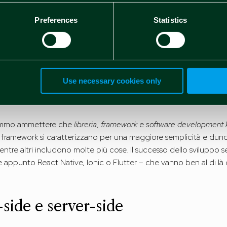
frono un risultato tendenzialmente assimilabile a quello delle mob
i spinte con l’hardware.
Preferences
Statistics
iti con
licenza MIT
in maniera gratuita e sono supportati da grand
 React è nato in casa Facebook. Quanto a Vue, è stato a sua vol
Use necessary cookies only
remmo ammettere che
libreria
,
framework
e
software development k
 framework si caratterizzano per una maggiore semplicità e dunq
entre altri includono molte più cose. Il successo dello sviluppo 
 appunto React Native, Ionic o Flutter – che vanno ben al di là
-side e server-side