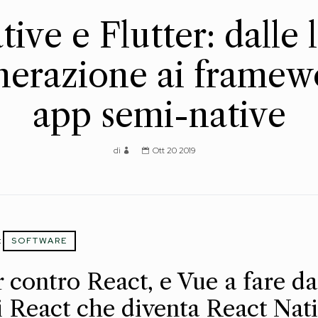
ive e Flutter: dalle l
nerazione ai framewo
app semi-native
di
Ott 20 2019
:
SOFTWARE
contro React, e Vue a fare da
 React che diventa React Nativ