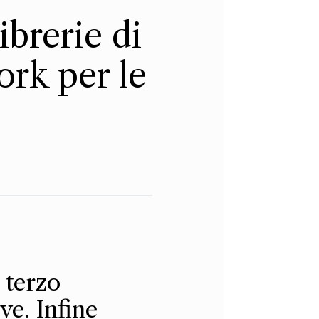
ibrerie di
rk per le
 terzo
e. Infine