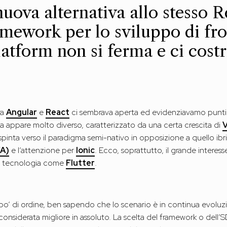
uova alternativa allo stesso Re
mework per lo sviluppo di fro
latform non si ferma e ci cost
ra
Angular
e
React
ci sembrava aperta ed evidenziavamo punti 
 appare molto diverso, caratterizzato da una certa crescita di
pinta verso il paradigma semi-nativo in opposizione a quello ib
WA)
e l’attenzione per
Ionic
. Ecco, soprattutto, il grande interes
na tecnologia come
Flutter
.
po’ di ordine, ben sapendo che lo scenario è in continua evoluzi
onsiderata migliore in assoluto. La scelta del framework o dell’