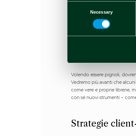
stesso tempo tali tecnologie of
Consent
cui siano necessarie interazion
Necessary
Selection
Tutti i framework sono distribu
di Angular c’è Google, mentre
di Google.
Volendo essere pignoli, dov
Vedremo più avanti che alcuni
come vere e proprie librerie, m
con sé nuovi strumenti – come
Strategie client