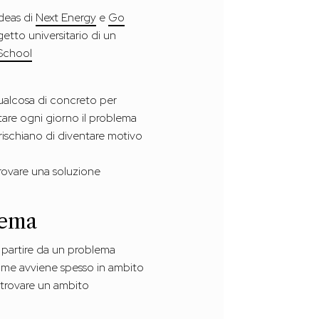
Ideas di
Next Energy
e
Go
etto universitario di un
School
qualcosa di concreto per
rontare ogni giorno il problema
rischiano di diventare motivo
trovare una soluzione
blema
 partire da un problema
 come avviene spesso in ambito
i trovare un ambito