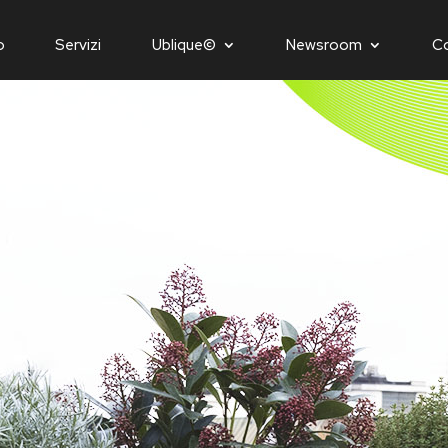
o
Servizi
Ublique©
Newsroom
C