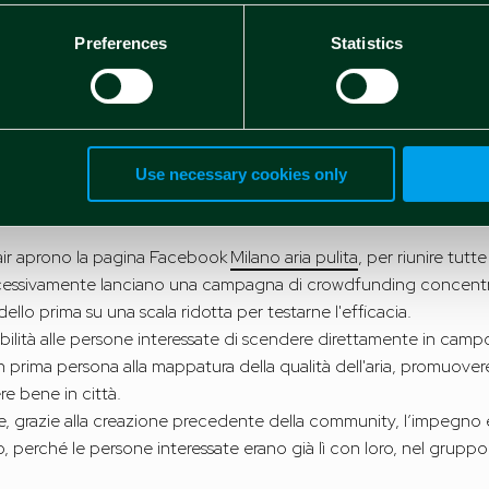
 di rilevatori, ha giocato un ruolo fondamentale la creazione di 
Preferences
Statistics
ceve dopo il primo fondo di 20.000 euro, un secondo finanziam
e, la start up ha bisogno di raccogliere più dati possibili sull'in
are le soluzioni più efficaci per combattere l'inquinamento atmos
Use necessary cookies only
 dati possibili equivalgono alla diffusione di un sistema di sensori (
pillare.
eair aprono la pagina Facebook
Milano aria pulita
, per riunire tutt
cessivamente lanciano una campagna di crowdfunding concentr
modello prima su una scala ridotta per testarne l'efficacia.
ilità alle persone interessate di scendere direttamente in campo:
n prima persona alla mappatura della qualità dell'aria, promuovere
re bene in città.
 che, grazie alla creazione precedente della community, l’impeg
 perché le persone interessate erano già lì con loro, nel grup
.