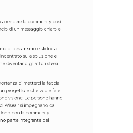
o a rendere la community così
ancio di un messaggio chiaro e
ima di pessimismo e sfiducia
 incentrato sulla soluzione e
he diventano gli attori stessi
ortanza di metterci la faccia:
n un progetto e che vuole fare
ondivisione. Le persone hanno
i di Wiseair si impegnano da
vidono con la community i
ono parte integrante del