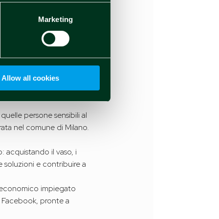
una community».
Marketing
ento di 40.000 euro e diventa
quinamento, per condividerli con
ferico, sulla base di dati
Allow all cookies
i vasi) distribuito sul
e quelle persone sensibili al
ata nel comune di Milano.
 acquistando il vaso, i
 soluzioni e contribuire a
no economico impiegato
po Facebook, pronte a