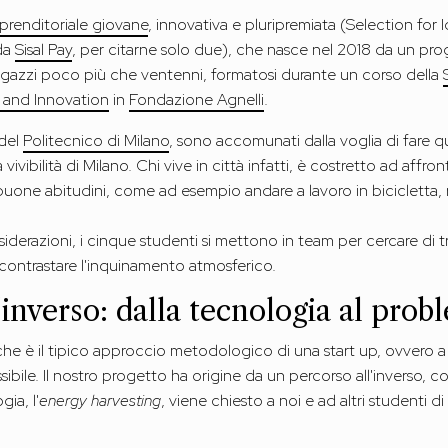
mprenditoriale giovane
, innovativa e pluripremiata (Selection for 
da
Sisal Pay
, per citarne solo due), che nasce nel 2018 da un prog
gazzi poco più che ventenni, formatosi durante un corso della
 and Innovation
in
Fondazione Agnelli
.
 del
Politecnico di Milano
, sono accomunati dalla voglia di fare 
 la vivibilità di Milano. Chi vive in città infatti, è costretto ad aff
buone abitudini, come ad esempio andare a lavoro in bicicletta, 
siderazioni, i cinque studenti si mettono in team per cercare di 
 contrastare l'inquinamento atmosferico.
'inverso: dalla tecnologia al pro
he è il tipico approccio metodologico di una start up, ovvero a
ssibile. Il nostro progetto ha origine da un percorso all'inverso,
ia, l'
energy harvesting
, viene chiesto a noi e ad altri studenti d