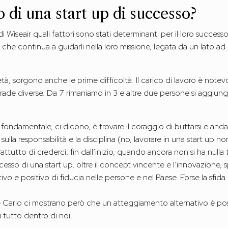
o di una start up di successo?
 Wiseair quali fattori sono stati determinanti per il loro succes
e che continua a guidarli nella loro missione, legata da un lato 
tà, sorgono anche le prime difficoltà. Il carico di lavoro è note
trade diverse. Da 7 rimaniamo in 3 e altre due persone si aggiu
a fondamentale, ci dicono, è trovare il coraggio di buttarsi e anda
sulla responsabilità e la disciplina (no, lavorare in una start up no
rattutto di crederci, fin dall’inizio, quando ancora non si ha nulla 
esso di una start up, oltre il concept vincente e l’innovazione, s
ivo e positivo di fiducia nelle persone e nel Paese. Forse la sfi
e Carlo ci mostrano però che un atteggiamento alternativo è poss
tutto dentro di noi.