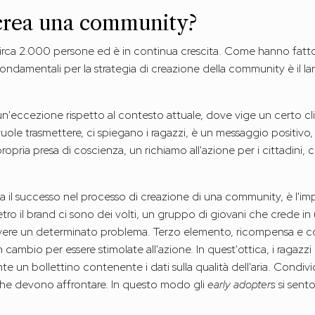
 crea una community?
 circa 2.000 persone ed è in continua crescita. Come hanno fatt
ndamentali per la strategia di creazione della community è il l
 un'eccezione rispetto al contesto attuale, dove vige un certo cl
 vuole trasmettere, ci spiegano i ragazzi, è un messaggio positivo,
opria presa di coscienza, un richiamo all'azione per i cittadini, c
 il successo nel processo di creazione di una community, è l'imp
etro il brand ci sono dei volti, un gruppo di giovani che crede i
lvere un determinato problema. Terzo elemento, ricompensa e c
 cambio per essere stimolate all'azione. In quest'ottica, i ragazz
te un bollettino contenente i dati sulla qualità dell'aria. Condi
i che devono affrontare. In questo modo gli
early adopters
si sent