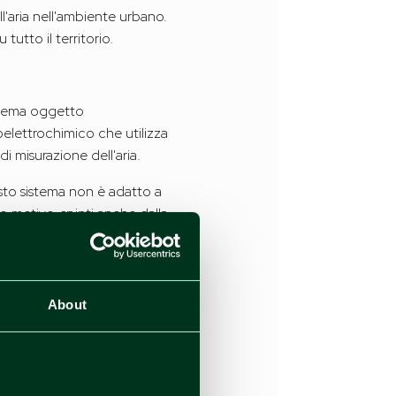
ll'aria nell'ambiente urbano.
 tutto il territorio.
istema oggetto
oelettrochimico che utilizza
di misurazione dell'aria.
sto sistema non è adatto a
o motivo, spinti anche dalla
 di fatto quello che è il
o di rilevare la
l vaso non ha bisogno
About
el vaso. I dati raccolti dal
 dal team.
iseair