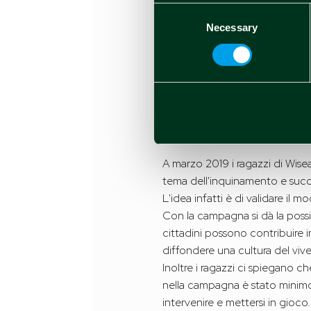
Consent
«Per creare una rete capillare
Necessary
Selection
Nel dicembre 2018, Wiseair ri
a tutti gli effetti una Società.
Entrata nella fase di validazion
gli organi di competenza e trov
oggettivi e rappresentativi. Più
territorio di Milano in modo ca
A marzo 2019 i ragazzi di Wis
tema dell'inquinamento e suc
L'idea infatti è di validare il 
Con la campagna si dà la possib
cittadini possono contribuire i
diffondere una cultura del vive
Inoltre i ragazzi ci spiegano
nella campagna è stato minimo,
intervenire e mettersi in gioco