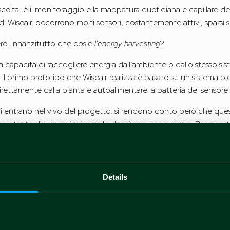
scelta, è il monitoraggio e la mappatura quotidiana e capillare de
di Wiseair, occorrono molti sensori, costantemente attivi, sparsi su
rò. Innanzitutto che cos'è
l'energy harvesting
?
la capacità di raccogliere energia dall’ambiente o dallo stesso s
 Il primo prototipo che Wiseair realizza è basato su un sistema bi
direttamente dalla pianta e autoalimentare la batteria del sensore 
 entrano nel vivo del progetto, si rendono conto però che que
ostante di misurazioni, quelle di cui loro necessitano. Per quest
dono di passare all'utilizzo di pannelli fotovoltaici, stravolgendo
uando a mantenere il prodotto autonomo.
ceramica, dal design moderno, dotato di un sensore ottico in grad
 i due inquinanti più nocivi presenti nell’aria che respiriamo. I
Details
o è alimentato da piccoli pannelli fotovoltaici presenti all’interno d
i utenti interessati attraverso un’app gratuita sviluppata ad hoc
 e l'importanza di fare rete per W