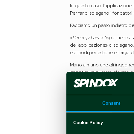
In questo caso, l'applicazione 
Per farlo, spiegano i fondatori 
Facciamo un passo indietro pe
«
L’energy harvesting
attiene al
dell’applicazione» ci spiegano.
elettrodi per estrarre energia 
Mano a mano che gli ingegneri
garantire un numero elevato e c
sollecitazione del mercato, deci
progetto iniziale, ma contin
Oggi Arianna è un vaso IoT in 
concentrazione di PM2,5 e PM10,
Consent
di batteria né di cavi, in quant
sensore vengono poi fruiti dagl
Cookie Policy
Il crowdfunding