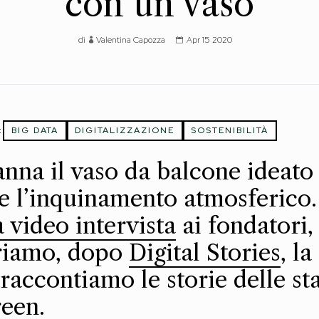
con un vaso
di
Valentina Capozza
Apr 15 2020
:
BIG DATA
DIGITALIZZAZIONE
SOSTENIBILITÀ
nna il vaso da balcone ideato
e l’inquinamento atmosferico
a video intervista
ai fondatori,
uriamo, dopo
Digital Stories
, l
i raccontiamo le storie delle st
reen.