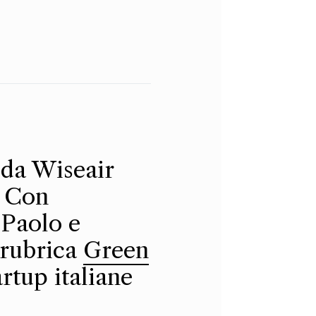
 da Wiseair
. Con
 Paolo e
a rubrica
Green
artup italiane